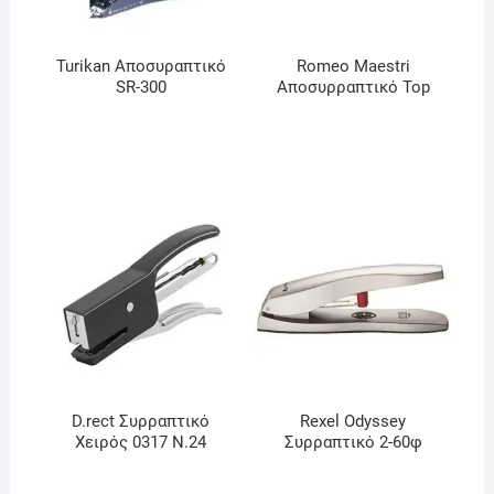
Turikan Αποσυραπτικό
Romeο Maestri
SR-300
Αποσυρραπτικό Top
D.rect Συρραπτικό
Rexel Odyssey
Χειρός 0317 Ν.24
Συρραπτικό 2-60φ