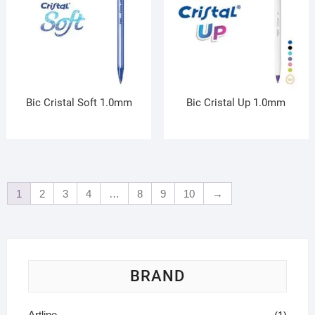
Bic Cristal Soft 1.0mm
Bic Cristal Up 1.0mm
1
2
3
4
…
8
9
10
→
BRAND
Artline