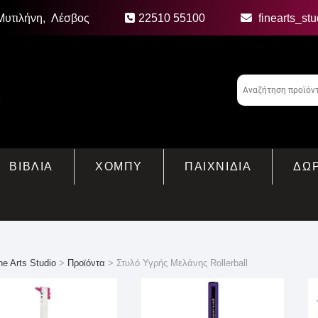
Μυτιλήνη, Λέσβος
22510 55100
finearts_st
ΒΙΒΛΙΑ
ΧΟΜΠΥ
ΠΑΙΧΝΙΔΙΑ
ΔΩ
ne Arts Studio
>
Προϊόντα
>
Στυλό Υγρής Μελάνης Rollerball