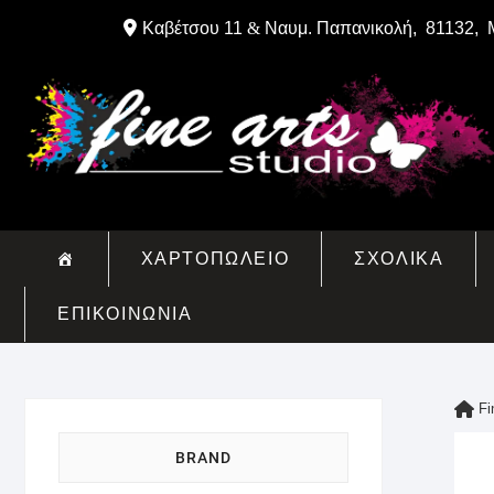
Skip
Καβέτσου 11
&
Ναυμ. Παπανικολή, 81132, 
to
content
ΧΑΡΤΟΠΩΛΕΙΟ
ΣΧΟΛΙΚΑ
ΕΠΙΚΟΙΝΩΝΙΑ
Fi
BRAND