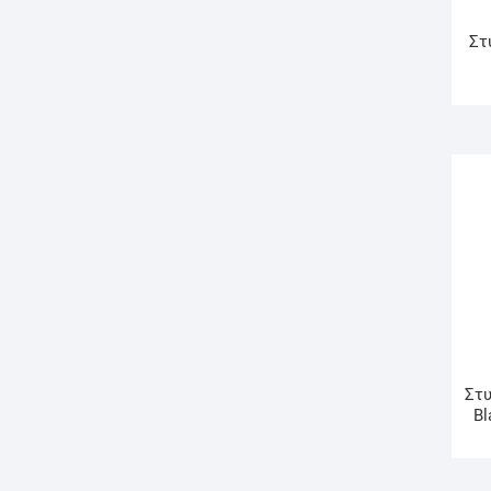
Στ
Στυ
Bl