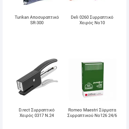
Turikan Αποσυραπτικό
Deli 0260 Συρραπτικό
SR-300
Χειρός No10
D.rect Συρραπτικό
Romeo Maestri Σύρματα
Χειρός 0317 Ν.24
Συρραπτικού Νο126 24/6