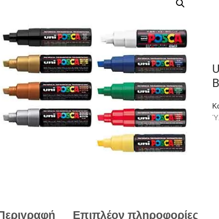
U
B
Κ
Ύ
Περιγραφή
Επιπλέον πληροφορίες