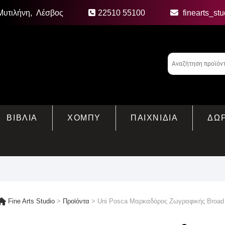
Μυτιλήνη, Λέσβος
22510 55100
finearts_st
ΒΙΒΛΙΑ
ΧΟΜΠΥ
ΠΑΙΧΝΙΔΙΑ
ΔΩ
Fine Arts Studio
>
Προϊόντα
>
Uni Posca Μαρκαδόρος Ζωγραφικής Broad