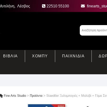
Μυτιλήνη, Λέσβος
22510 55100
finearts_st
ΒΙΒΛΙΑ
ΧΟΜΠΥ
ΠΑΙΧΝΙΔΙΑ
ΔΩ
Fine Arts Studio
>
Προϊόντα
>
Staedtler Ξυλομπογιές + Μολύβι + Γόμα Σ