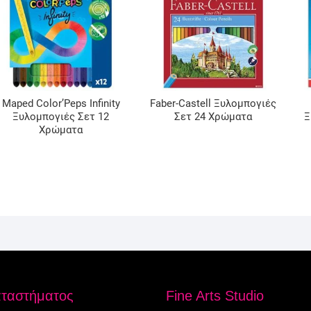
Maped Color’Peps Infinity
Faber-Castell Ξυλομπογιές
Ξυλομπογιές Σετ 12
Σετ 24 Χρώματα
Ξ
Χρώματα
αταστήματος
Fine Arts Studio