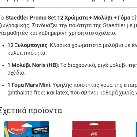
Το
Staedtler Promo Set 12 Χρώματα + Μολύβι + Γόμα
εί
ζωγραφικής. Συνδυάζει την ποιότητα της
Staedtler
με μ
για μαθητές και καθημερινή χρήση στο σχολείο.
12 Ξυλομπογιές
: Κλασικά χρωματιστά μολύβια με έ
καλυπτικότητα.
1 Μολύβι Noris (HB)
: Το διαχρονικό, ριγέ μολύβι της
σχέδιο.
1 Γόμα Mars Mini
: Υψηλής ποιότητας γόμα της εται
(phthalate-free) και latex, που σβήνει καθαρά χωρίς
Σχετικά προϊόντα