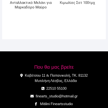
Ανταλλακτικό Μελάνι για
Κιμωλίες Σετ 100τμχ
Μαρκαδόρο Μαύρο
Που θα μας βρείτε
Καβέτσου 11
Παπανικολή, ΤΚ. 81132
&
Μυτιλήνη Λέσβος, Ελλάδα
22510 55100
finearts_studio@hotmail.gr
Mitilini Fineartsstudio