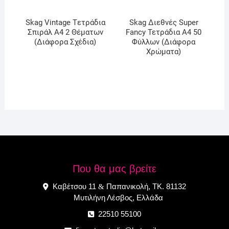
Skag Vintage Tετράδια
Skag Διεθνές Super
Σπιράλ Α4 2 Θέματων
Fancy Τετράδια Α4 50
(Διάφορα Σχέδια)
Φύλλων (Διάφορα
Χρώματα)
Που θα μας βρείτε
Καβέτσου 11
Παπανικολή, ΤΚ. 81132
&
Μυτιλήνη Λέσβος, Ελλάδα
22510 55100