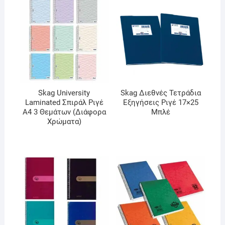
Skag University
Skag Διεθνές Τετράδια
Laminated Σπιράλ Ριγέ
Εξηγήσεις Ριγέ 17×25
Α4 3 Θεμάτων (Διάφορα
Μπλέ
Χρώματα)