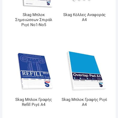
Skag Μπλοκ
Skag Κόλλες Αναφοράς
Σημειώσεων Σπιράλ
Α4
Ριγέ Νο1-Νο5
Skag Μπλοκ Γραφής
Skag Μπλοκ Γραφής Ριγέ
Refill Ριγέ A4
Α4