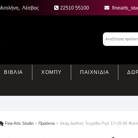
Μυτιλήνη, Λέσβος
22510 55100
finearts_st
ΒΙΒΛΙΑ
ΧΟΜΠΥ
ΠΑΙΧΝΙΔΙΑ
ΔΩ
Fine Arts Studio
>
Προϊόντα
>
Skag Διεθνές Τετράδιο Ριγέ 17×25 60 Φύ