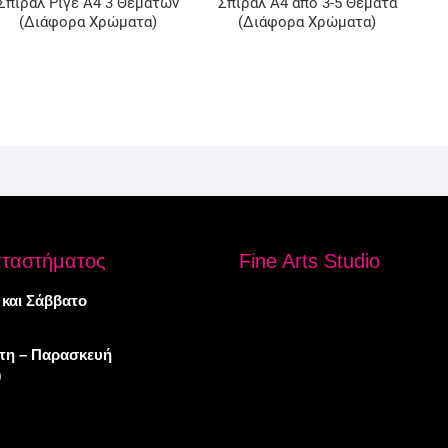
Σπιράλ Ριγέ Α4 3 Θεμάτων
Σπιράλ Α4 από 3-5 Θέματα
(Διάφορα Χρώματα)
(Διάφορα Χρώματα)
αταστήματος
Fine Arts Studio
 και Σάββατο
πτη – Παρασκευή
0