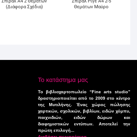
Σπιράλ Α4 2 Θέματων
Σπιράλ Ριγέ Α4 2-5
(Διάφορα Σχέδια)
Θεμάτων Μαύρο
Το κατάστημα μας
Το βιβλιοχαρτοπωλείο “Fine arts studio”
δραστηριοποιείται από το 2009 στο κέντρο
της Μυτιλήνης. Ένας χώρος πώλησης
χαρτικών, σχολικών, βιβλίων, ειδών χόμπυ,
παιχνιδιών, ειδών δώρων και
διαφημιστικών εντύπων. Αποτελεί την
πρώτη επιλογή...
Διαβάστε περισσότερα...