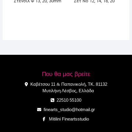
Στένσιλ Φ 13, 20, 30mm
Σετ No 12, 14, 18, 20
Που θα μας βρείτε
Καβέτσου 11
Παπανικολή, ΤΚ. 81132
&
Μυτιλήνη Λέσβος, Ελλάδα
22510 55100
finearts_studio@hotmail.gr
Mitilini Fineartsstudio