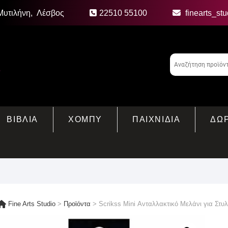
Μυτιλήνη, Λέσβος
22510 55100
finearts_st
ΒΙΒΛΙΑ
ΧΟΜΠΥ
ΠΑΙΧΝΙΔΙΑ
ΔΩ
Fine Arts Studio
>
Προϊόντα
>
Scrikss Mini Ανταλλακτικό Μελάνι για Στ