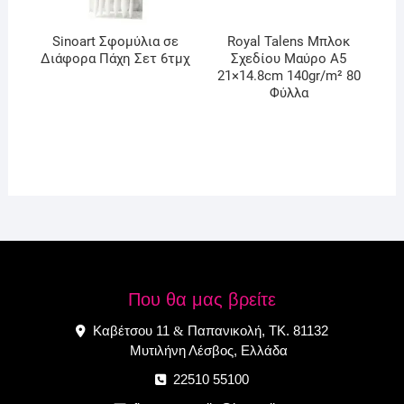
Sinoart Σφομύλια σε
Royal Talens Μπλοκ
Διάφορα Πάχη Σετ 6τμχ
Σχεδίου Μαύρο Α5
21×14.8cm 140gr/m² 80
Φύλλα
Που θα μας βρείτε
Καβέτσου 11
Παπανικολή, ΤΚ. 81132
&
Μυτιλήνη Λέσβος, Ελλάδα
22510 55100