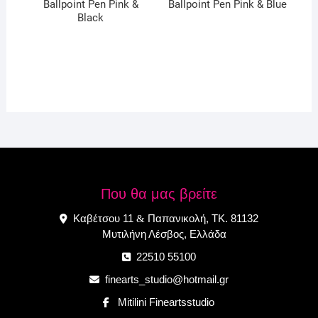
Ballpoint Pen Pink &
Ballpoint Pen Pink & Blue
Black
Που θα μας βρείτε
Καβέτσου 11
Παπανικολή, ΤΚ. 81132
&
Μυτιλήνη Λέσβος, Ελλάδα
22510 55100
finearts_studio@hotmail.gr
Mitilini Fineartsstudio