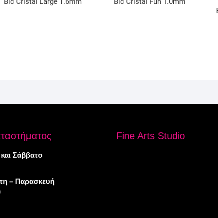
Bic Cristal Large 1.6mm
Bic Cristal Fun 1.0mm
αταστήματος
Fine Arts Studio
 και Σάββατο
πτη – Παρασκευή
0