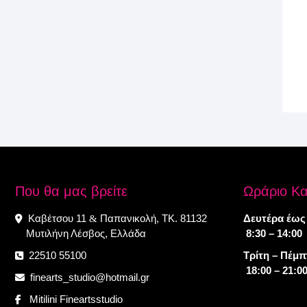
Που θα μας βρείτε
Ωράριο Κ
Καβέτσου 11
Παπανικολή, ΤΚ. 81132
Δευτέρα έως
&
Μυτιλήνη Λέσβος, Ελλάδα
8:30 – 14:00
22510 55100
Τρίτη – Πέμ
18:00 – 21:0
finearts_studio@hotmail.gr
Mitilini Fineartsstudio