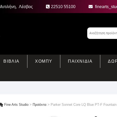
Μυτιλήνη, Λέσβος
22510 55100
finearts_st
ΒΙΒΛΙΑ
ΧΟΜΠΥ
ΠΑΙΧΝΙΔΙΑ
ΔΩ
Fine Arts Studio
>
Προϊόντα
>
Parker Sonnet Core LQ Blue ΡΤ-F Fountain