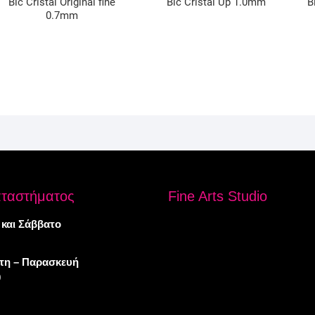
Bic Cristal Original fine
Bic Cristal Up 1.0mm
B
0.7mm
αταστήματος
Fine Arts Studio
 και Σάββατο
πτη – Παρασκευή
0