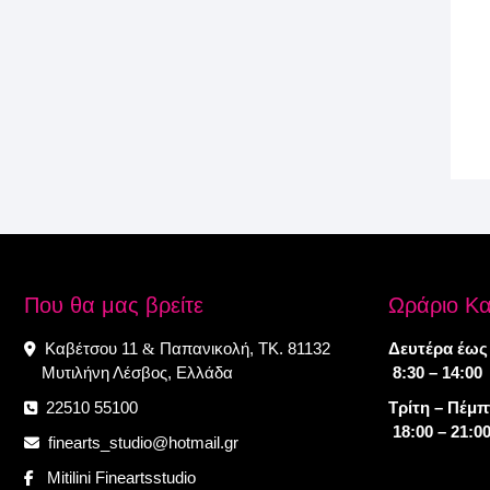
Που θα μας βρείτε
Ωράριο Κ
Καβέτσου 11
Παπανικολή, ΤΚ. 81132
Δευτέρα έως
&
Μυτιλήνη Λέσβος, Ελλάδα
8:30 – 14:00
22510 55100
Τρίτη – Πέμ
18:00 – 21:0
finearts_studio@hotmail.gr
Mitilini Fineartsstudio