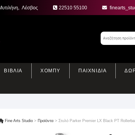
Μυτιλήνη, Λέσβος
22510 55100
finearts_st
ΒΙΒΛΙΑ
ΧΟΜΠΥ
ΠΑΙΧΝΙΔΙΑ
ΔΩ
Fine Arts Studio
>
Προϊόντα
>
Στυλό Parker Premier LX Black ΡΤ Rollerbal