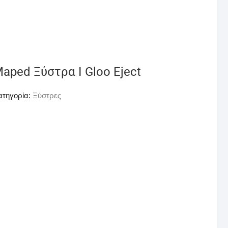
aped Ξύστρα I Gloo Eject
ατηγορία:
Ξύστρες