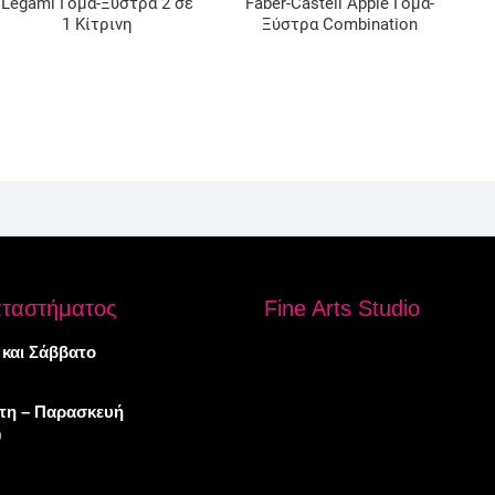
Legami Γόμα-Ξύστρα 2 σε
Faber-Castell Apple Γόμα-
1 Κίτρινη
Ξύστρα Combination
αταστήματος
Fine Arts Studio
 και Σάββατο
πτη – Παρασκευή
0