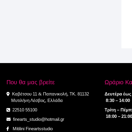
Που θα μας βρείτε
Ωράριο Κ
Καβέτσου 11
Παπανικολή, ΤΚ. 81132
Δευτέρα έως
&
Μυτιλήνη Λέσβος, Ελλάδα
8:30 – 14:00
22510 55100
Τρίτη – Πέμ
18:00 – 21:0
finearts_studio@hotmail.gr
Mitilini Fineartsstudio