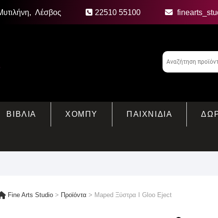
Μυτιλήνη, Λέσβος
22510 55100
finearts_st
ΒΙΒΛΙΑ
ΧΟΜΠΥ
ΠΑΙΧΝΙΔΙΑ
ΔΩ
Fine Arts Studio
>
Προϊόντα
>
Maped Ξύστρα I Gloo Eject