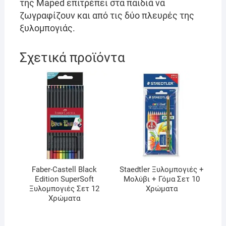
της Maped επιτρέπει στα παιδιά να
ζωγραφίζουν και από τις δύο πλευρές της
ξυλομπογιάς.
Σχετικά προϊόντα
Faber-Castell Black
Staedtler Ξυλομπογιές +
Edition SuperSoft
Μολύβι + Γόμα Σετ 10
Ξυλομπογιές Σετ 12
Χρώματα
Χρώματα