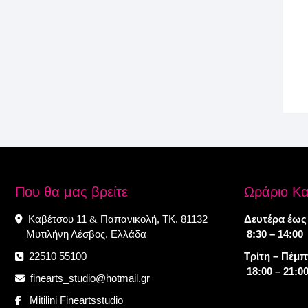
Που θα μας βρείτε
Ωράριο Κ
Καβέτσου 11
Παπανικολή, ΤΚ. 81132
Δευτέρα έως
&
Μυτιλήνη Λέσβος, Ελλάδα
8:30 – 14:00
22510 55100
Τρίτη – Πέμ
18:00 – 21:0
finearts_studio@hotmail.gr
Mitilini Fineartsstudio