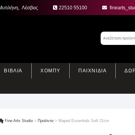
Μυτιλήνη, Λέσβος
22510 55100
finearts_st
ΒΙΒΛΙΑ
ΧΟΜΠΥ
ΠΑΙΧΝΙΔΙΑ
ΔΩ
Fine Arts Studio
>
Προϊόντα
>
Maped Essentials Soft 21cm