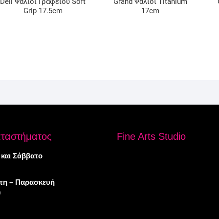
Deli Ψαλίδι Γραφείου Soft
Grand Ψαλίδι Titanium
Grip 17.5cm
17cm
αταστήματος
Fine Arts Studio
 και Σάββατο
πτη – Παρασκευή
0