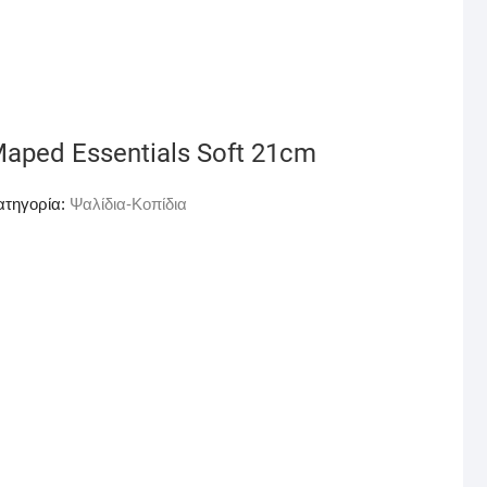
aped Essentials Soft 21cm
ατηγορία:
Ψαλίδια-Κοπίδια