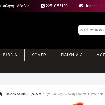
Μυτιλήνη, Λέσβος
22510 55100
finearts_st
ΒΙΒΛΙΑ
ΧΟΜΠΥ
ΠΑΙΧΝΙΔΙΑ
ΔΩ
Fine Arts Studio
>
Προϊόντα
>
Lyc Sac City Σχολική Τσάντα Πλάτης Κόκκ