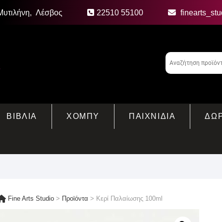
Μυτιλήνη, Λέσβος
22510 55100
finearts_st
ΒΙΒΛΙΑ
ΧΟΜΠΥ
ΠΑΙΧΝΙΔΙΑ
ΔΩ
Fine Arts Studio
>
Προϊόντα
>
Κερί Παλαίωσης 100ml