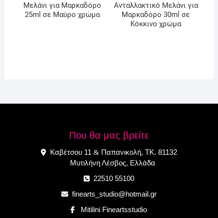
Μελάνι για Μαρκαδόρο
Ανταλλακτικό Μελάνι για
25ml σε Μαύρο χρώμα
Μαρκαδόρο 30ml σε
Κόκκινο χρώμα
Που θα μας βρείτε
Καβέτσου 11
Παπανικολή, ΤΚ. 81132
&
Μυτιλήνη Λέσβος, Ελλάδα
22510 55100
finearts_studio@hotmail.gr
Mitilini Fineartsstudio