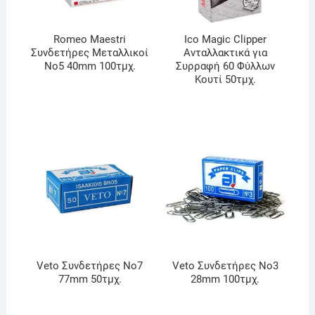
Romeo Maestri
Ico Magic Clipper
Συνδετήρες Μεταλλικοί
Ανταλλακτικά για
No5 40mm 100τμχ.
Συρραφή 60 Φύλλων
Κουτί 50τμχ.
Veto Συνδετήρες Νo7
Veto Συνδετήρες Νo3
77mm 50τμχ.
28mm 100τμχ.