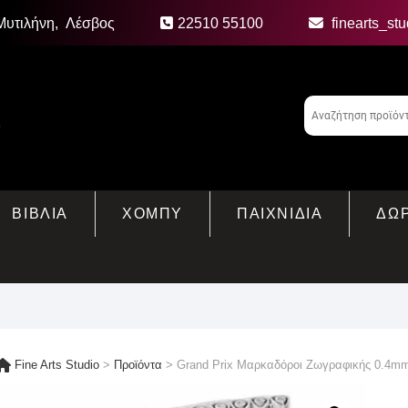
Μυτιλήνη, Λέσβος
22510 55100
finearts_st
ΒΙΒΛΙΑ
ΧΟΜΠΥ
ΠΑΙΧΝΙΔΙΑ
ΔΩ
Fine Arts Studio
>
Προϊόντα
>
Grand Prix Μαρκαδόροι Ζωγραφικής 0.4mm