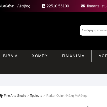
Μυτιλήνη, Λέσβος
22510 55100
finearts_st
ΒΙΒΛΙΑ
ΧΟΜΠΥ
ΠΑΙΧΝΙΔΙΑ
ΔΩ
Fine Arts Studio
>
Προϊόντα
>
Parker Quink Φιάλη Μελάνης