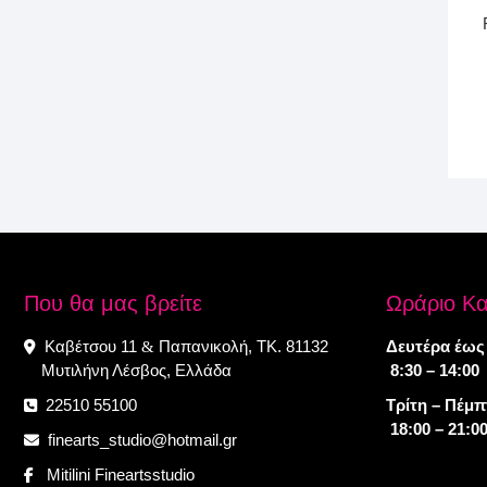
Που θα μας βρείτε
Ωράριο Κ
Καβέτσου 11
Παπανικολή, ΤΚ. 81132
Δευτέρα έως
&
Μυτιλήνη Λέσβος, Ελλάδα
8:30 – 14:00
22510 55100
Τρίτη – Πέμ
18:00 – 21:0
finearts_studio@hotmail.gr
Mitilini Fineartsstudio