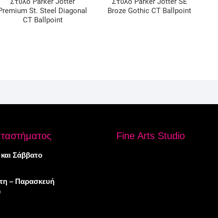
Στυλό Parker Jotter
Στυλό Parker Jotter SE
Premium St. Steel Diagonal
Broze Gothic CT Ballpoint
CT Ballpoint
αταστήματος
Fine Arts Studio
 και Σάββατο
πτη – Παρασκευή
0