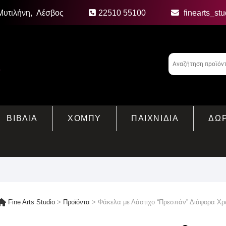
Μυτιλήνη, Λέσβος
22510 55100
finearts_st
ΒΙΒΛΙΑ
ΧΟΜΠΥ
ΠΑΙΧΝΙΔΙΑ
ΔΩ
Fine Arts Studio
>
Προϊόντα
>
Φάκελα με Λάστιχο “Πρεσπάν” Διάφορα X