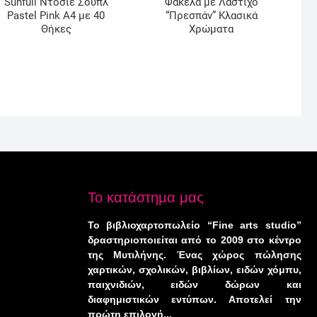
Sunfull Ντοσιέ Σουπλ
Φάκελα με Λάστιχο
Pastel Pink A4 με 40
“Πρεσπάν” Κλασικά
Θήκες
Χρώματα
Το κατάστημα μας
Το βιβλιοχαρτοπωλείο “Fine arts studio”
δραστηριοποιείται από το 2009 στο κέντρο
της Μυτιλήνης. Ένας χώρος πώλησης
χαρτικών, σχολικών, βιβλίων, ειδών χόμπυ,
παιχνιδιών, ειδών δώρων και
διαφημιστικών εντύπων. Αποτελεί την
πρώτη επιλογή...