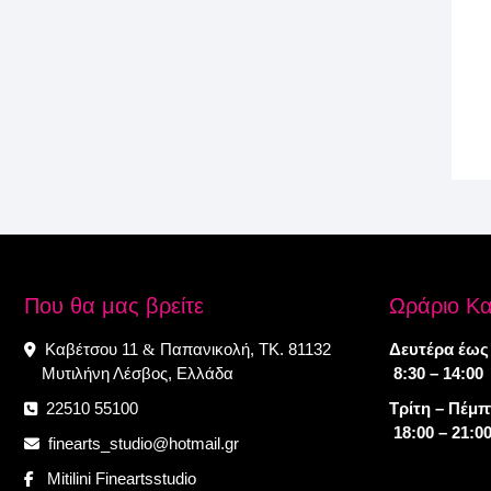
Που θα μας βρείτε
Ωράριο Κ
Καβέτσου 11
Παπανικολή, ΤΚ. 81132
Δευτέρα έως
&
Μυτιλήνη Λέσβος, Ελλάδα
8:30 – 14:00
22510 55100
Τρίτη – Πέμ
18:00 – 21:0
finearts_studio@hotmail.gr
Mitilini Fineartsstudio