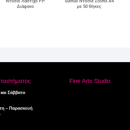
Ντοσιέ Λάστιχο P.P.
Sunfull Ντοσιέ Σουπλ A4
Διάφανο
με 50 Θήκες
αταστήματος
Fine Arts Studio
 και Σάββατο
πτη – Παρασκευή
0