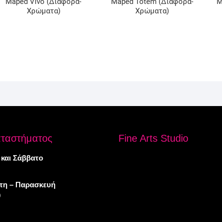
Maped Vivo (Διάφορα-
Maped Totem (Διάφορα-
M
Χρώματα)
Χρώματα)
αταστήματος
Fine Arts Studio
 και Σάββατο
πτη – Παρασκευή
0