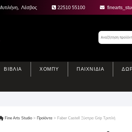
Μυτιλήνη, Λέσβος
22510 55100
finearts_st
ΒΙΒΛΙΑ
ΧΟΜΠΥ
ΠΑΙΧΝΙΔΙΑ
ΔΩ
Fine Arts Studio
>
Προϊόντα
>
Faber Castell Ξύστρα Grip Τριπλή