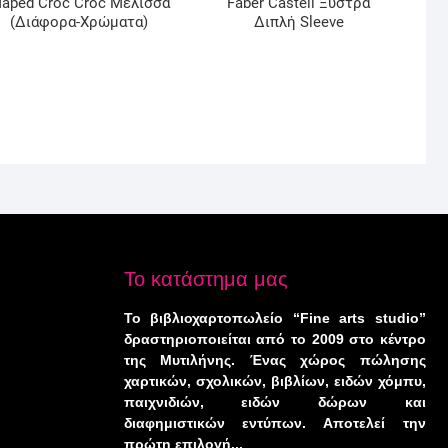
aped Croc Croc Μέλισσα
Faber Castell Ξύστρα
(Διάφορα-Χρώματα)
Διπλή Sleeve
Το κατάστημα μας
Το βιβλιοχαρτοπωλείο “Fine arts studio”
δραστηριοποιείται από το 2009 στο κέντρο
της Μυτιλήνης. Ένας χώρος πώλησης
χαρτικών, σχολικών, βιβλίων, ειδών χόμπυ,
παιχνιδιών, ειδών δώρων και
διαφημιστικών εντύπων. Αποτελεί την
πρώτη επιλογή...