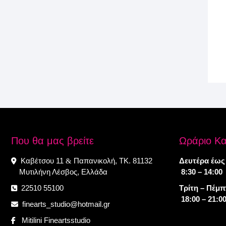
Που θα μας βρείτε
Ωράριο Κ
Καβέτσου 11
Παπανικολή, ΤΚ. 81132
Δευτέρα έως
&
Μυτιλήνη Λέσβος, Ελλάδα
8:30 – 14:00
22510 55100
Τρίτη – Πέμ
18:00 – 21:0
finearts_studio@hotmail.gr
Mitilini Fineartsstudio