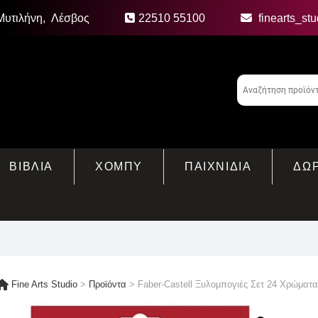
Μυτιλήνη, Λέσβος
22510 55100
finearts_st
ΒΙΒΛΙΑ
ΧΟΜΠΥ
ΠΑΙΧΝΙΔΙΑ
ΔΩ
Fine Arts Studio
>
Προϊόντα
>
Faber-Castell Ξυλομπογιές Σετ 24 Χρώματα