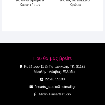
Κόκκινο Χρώμα 8
Μονός σε Κόκκινο
Χαρακτήρων
Χρώμα
Που θα μας βρείτε
Καβέτσου 11
Παπανικολή, ΤΚ. 81132
&
Μυτιλήνη Λέσβος, Ελλάδα
22510 55100
finearts_studio@hotmail.gr
Mitilini Fineartsstudio