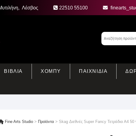
Μυτιλήνη, Λέσβος
22510 55100
finearts_st
ΒΙΒΛΙΑ
ΧΟΜΠΥ
ΠΑΙΧΝΙΔΙΑ
ΔΩ
Fine Arts Studio
>
Προϊόντα
>
Skag Διεθνές Super Fancy Τετράδια Α4 5