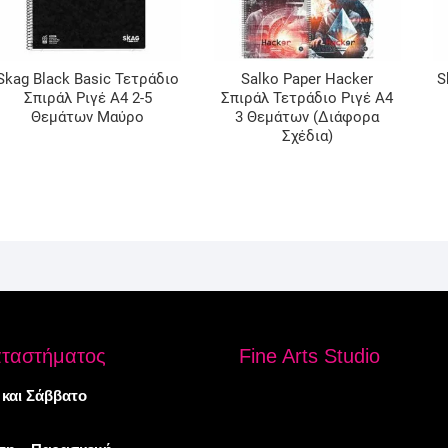
Skag Black Basic Τετράδιο
Salko Paper Hacker
S
Σπιράλ Ριγέ Α4 2-5
Σπιράλ Τετράδιο Ριγέ Α4
Θεμάτων Μαύρο
3 Θεμάτων (Διάφορα
Σχέδια)
αταστήματος
Fine Arts Studio
 και Σάββατο