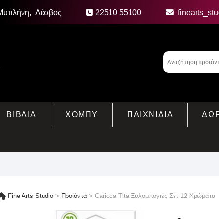
Μυτιλήνη, Λέσβος
22510 55100
finearts_st
ΒΙΒΛΙΑ
ΧΟΜΠΥ
ΠΑΙΧΝΙΔΙΑ
ΔΩ
Fine Arts Studio
>
Προϊόντα
>
Carioca Tita Ξυλομπογιές Σετ 12 Χρώματα