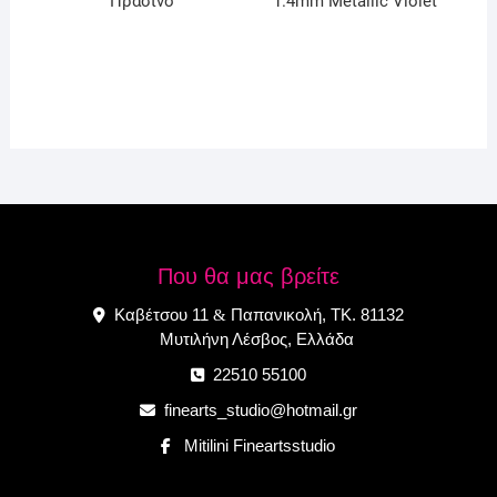
Πράσινο
1.4mm Metallic Violet
Που θα μας βρείτε
Καβέτσου 11
Παπανικολή, ΤΚ. 81132
&
Μυτιλήνη Λέσβος, Ελλάδα
22510 55100
finearts_studio@hotmail.gr
Mitilini Fineartsstudio