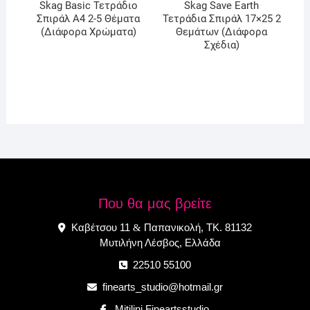
Skag Basic Τετράδιο
Skag Save Earth
Σπιράλ Α4 2-5 Θέματα
Τετράδια Σπιράλ 17×25 2
(Διάφορα Χρώματα)
Θεμάτων (Διάφορα
Σχέδια)
Που θα μας βρείτε
Καβέτσου 11
Παπανικολή, ΤΚ. 81132
&
Μυτιλήνη Λέσβος, Ελλάδα
22510 55100
finearts_studio@hotmail.gr
Mitilini Fineartsstudio