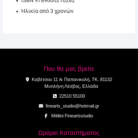
ISBN 9789606216282
Ηλικία από 3 χρονών
Που θα μας βρείτε
Καβέτσου 11
Παπανικολή, ΤΚ. 81132
&
Μυτιλήνη Λέσβος, Ελλάδα
22510 55100
finearts_studio@hotmail.gr
Mitilini Fineartsstudio
Ωράριο Καταστήματος