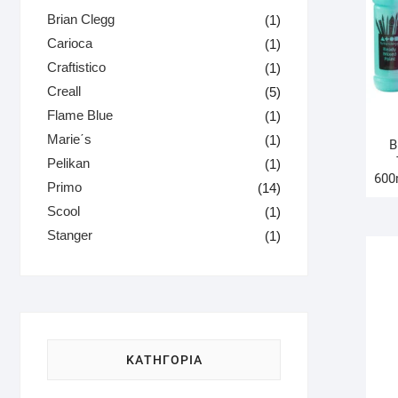
Brian Clegg
(1)
Carioca
(1)
Craftistico
(1)
Creall
(5)
Flame Blue
(1)
Marie΄s
(1)
B
Pelikan
(1)
600
Primo
(14)
Scool
(1)
Stanger
(1)
ΚΑΤΗΓΟΡΙΑ