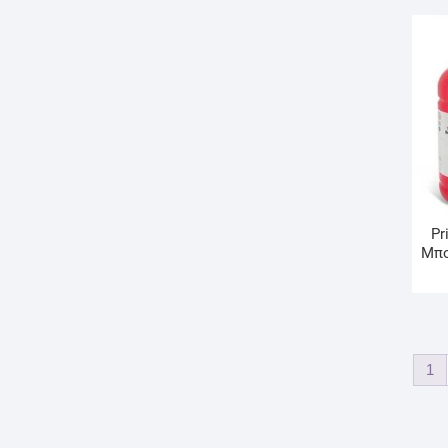
Pr
Μπο
1