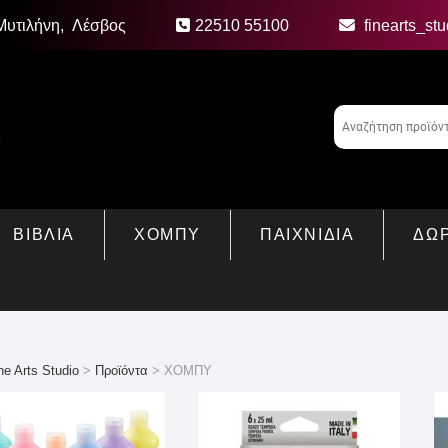
Μυτιλήνη, Λέσβος
22510 55100
finearts_st
ΒΙΒΛΙΑ
ΧΟΜΠΥ
ΠΑΙΧΝΙΔΙΑ
ΔΩ
ne Arts Studio
>
Προϊόντα
>
ΧΟΜΠΥ