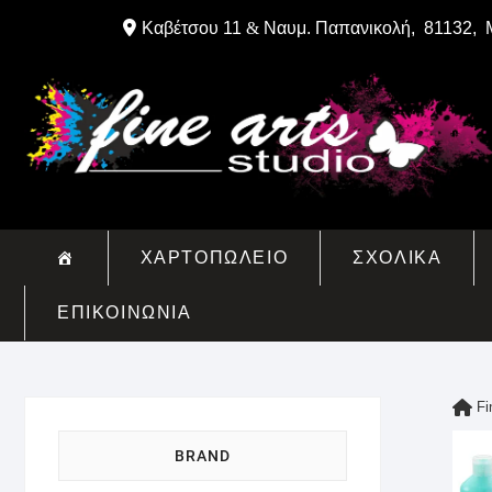
Skip
Καβέτσου 11
&
Ναυμ. Παπανικολή, 81132, 
to
content
ΧΑΡΤΟΠΩΛΕΙΟ
ΣΧΟΛΙΚΑ
ΕΠΙΚΟΙΝΩΝΙΑ
Fi
BRAND