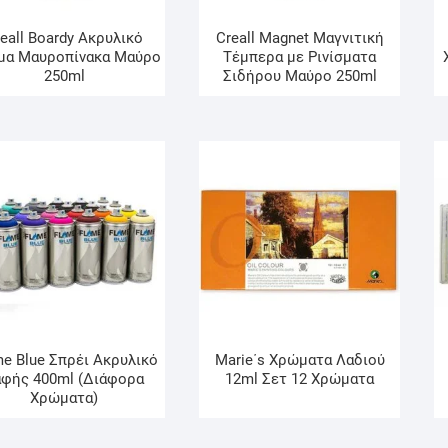
eall Boardy Ακρυλικό
Creall Magnet Μαγνιτική
μα Mαυροπίνακα Μαύρο
Τέμπερα με Ρινίσματα
250ml
Σιδήρου Μαύρο 250ml
me Blue Σπρέι Ακρυλικό
Marie΄s Χρώματα Λαδιού
αφής 400ml (Διάφορα
12ml Σετ 12 Χρώματα
Χρώματα)