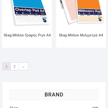
Skag Μπλοκ Γραφής Ριγέ Α4
Skag Μπλοκ Μιλιμετρέ Α4
1
2
→
BRAND
Skag