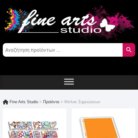
Skip
to
content
Fine Arts Studio
>
Προϊόντα
>
Μπλοκ Σημειώσεων