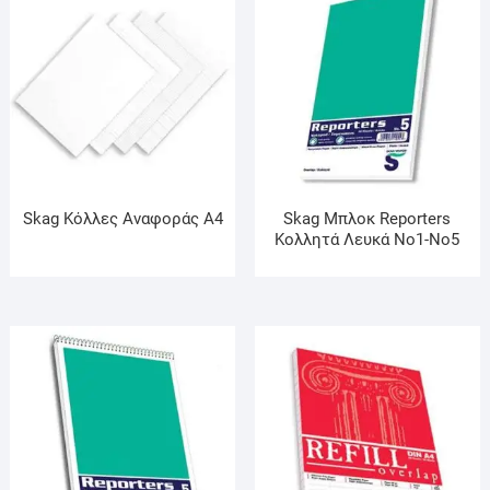
Skag Κόλλες Αναφοράς Α4
Skag Μπλοκ Reporters
Κολλητά Λευκά Νο1-Νο5